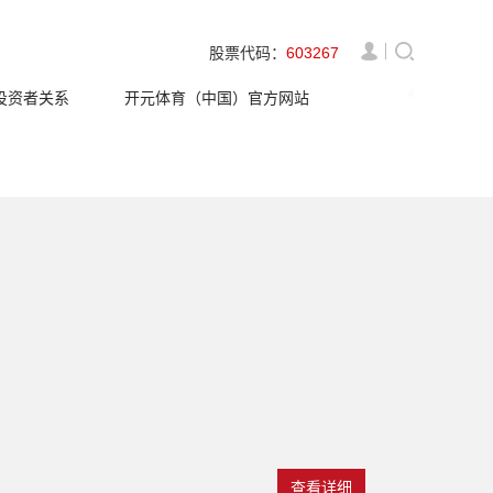
股票代码：
603267
投资者关系
开元体育（中国）官方网站
站
>
开元体育（中国）官方网站
>
开元体育（中国）官方网站
查看详细