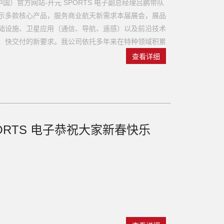
）官方网站-开元 SPORTS 电子副总经理吕鹏带队
示多款核心产品，服务商业航天新需求本届展会，展品
础设施、卫星应用（通信、导航、遥感）以及前沿技术
、快交付的新要求。我公司依托多年来在特种领域积累
天批量化、低成本的发展趋势。展会现场，我公司集中
查看详细
业航天领域的核心产品包括：l 瓷介电容器：材料与工
配商业航天领域批量化交付、成本优化的核心需求。l
能，适配航天通信系统严苛要求。支持按需定制开发，响应
数据处理功能，支持定制化开发，响应高效。可充分满足
盖射频功率放大器、限幅器、微波控制电路等多品类，广
ORTS 电子恭祝大家新春快乐
规模化量产的需求。l 微纳系统集成陶瓷管壳：作为高
间适应性上的技术瓶颈，精准匹配商业航天对产品高性
新提供关键技术支撑。上述产品已成功配套多个重点项
赋能产业高质量发展。深化交流，共促太空经济发展展
与多家单位进行了深入交流，了解商业航天领域对元器
场需求与反馈，持续优化产业布局，赋能太空经济发
兴产业，是推动科技跨越发展、建设航天强国的重要一
史机遇，更是我们融入国家发展大局、践行实业报国初