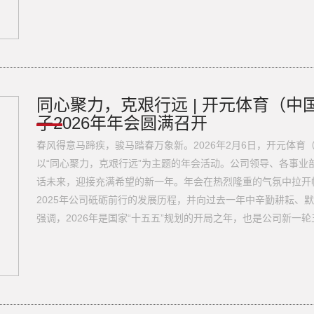
心的担当使命。展望未来，当火箭变成“航班”、卫星变成“终端
子元器件领域，紧跟国家商业航天发展趋势，以务实的态度、优
贡献力量。
同心聚力，克艰行远 | 开元体育（中国
子2026年年会圆满召开
春风得意马蹄疾，骏马踏春万象新。2026年2月6日，开元体育（
以“同心聚力，克艰行远”为主题的年会活动。公司领导、各事
话未来，迎接充满希望的新一年。年会在热烈隆重的气氛中拉开
2025年公司砥砺前行的发展历程，并向过去一年中辛勤耕耘、
强调，2026年是国家“十五五”规划的开局之年，也是公司新
望与责任同在。她勉励大家继续保持昂扬斗志，发扬创新与务实精神
艰”锤炼队伍，以“行远”成就梦想，共同书写企业发展的新篇章。
竞争依然激烈，但全体同仁以“团结进取、认真求实”的企业精
术突破、每一个项目交付、每一份客户认可，都凝聚着全员的心
更锻造了一支能打硬仗、心怀信念的团队。马到成功，喜乐安康