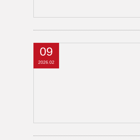
09
2026.02