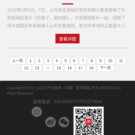
技研发及人才优势相结合，实现创新合作与共赢发展。
2018年3月5日、7日，公司党支部组织党员和群众集体观看了大
型新闻纪录片《厉害了，我的国》，大家跟随影片一起，回顾了
伟大祖国近年来振奋人心的发展成就，影片所传递的正能量令人
振奋、备受鼓舞。观影结束后，公司党员、群众纷纷表示，这是
查看详细
令人热血沸腾的90分钟，作为中国制造的参与者，大家深感骄傲
和自豪的同时也更加坚定信念，要在新时代中国特色社会主义思
想的指导下，以更加饱满的热情和“撸起袖子加油干”的劲头投入
上一页
1
2
3
4
5
6
7
8
9
10
11
工作，为建设更加强盛的“我的国”添砖加瓦！
12
13
14
15
16
17
18
下一页
Copyright © 2017-2022 开元体育（中国）官方网站-开元 SPORTS ALL
Right Reserved.
咨询电话：010-89237777/52270500