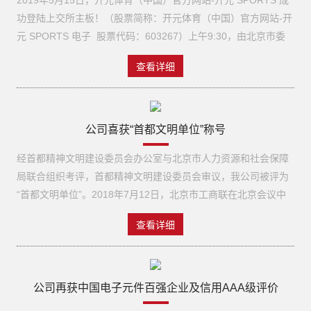
2019年5月15日，开元体育（中国）官方网站-开元 SPORTS 成
功登陆上交所主板！（股票简称：开元体育（中国）官方网站-开
元 SPORTS 电子 股票代码：603267）上午9:30，由北京市委
军民融合发展委员会办公室常务副主任汪洪先生、北京市丰台区
查看详细
人民政府副区长周新春先生、中国电子元件行业协会秘书长古群
女士和开元体育（中国）官方网站-开元 SPORTS 电子董事长郑
红先生、总经理刘辰先生、副董事长郑小丹女士六人共同掌锤，
鸣锣开市！ 开元体育（中国）官方网站-开元 SPORTS 电子发行
公司喜获“首都文明单位”称号
价为20.24元，开盘价为29.15元，涨幅44.02%。开元体育（中
经首都精神文明建设委员会办公室与北京市人力资源和社会保障
国）官方网站-开元 SPORTS 电子成立至今，始终以实业报国为
局联合组织考评，首都精神文明建设委员会审议，我公司被评为
己任，深耕于电子元器件领域，产品广泛应用于航天、航空、船
“首都文明单位”。2018年7月12日，北京市工商联在北京会议中
舶、兵器、电子信息、轨道交通、新能源等行业，服务于高可靠
心召开市工商联开元体育（中国）官方网站建设工作交流会。会
领域和通用领域。公司还因在神舟、嫦娥、天宫、大推力火箭等
查看详细
议总结了民营企业精神文明创建工作，并对首都文明单位进行授
诸多重点工程型号的配套任务中表现出色而获得国家有关部门和
牌表彰。
用户单位的嘉奖与表彰。多年来，开元体育（中国）官方网站-开
元 SPORTS 电子用实际行动，为我国的国防建设和经济发展做
公司再获中国电子元件百强企业及信用AAA级评价
出自己的贡献。 一路走来，开元体育（中国）官方网站-开元
SPORTS 电子的发展得到了各级政府、用户单位、社会各界朋友