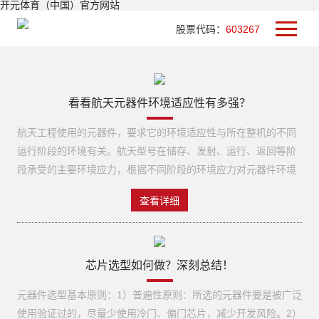
开元体育（中国）官方网站
股票代码：
603267
看看航天元器件环境适应性有多强？
航天工程使用的元器件，要求它的环境适应性与所在整机的不同
运行阶段的环境有关。航天型号在储存、发射、运行、返回等阶
段承受的主要环境应力，根据不同阶段的环境应力对元器件环境
适应性提出不同的要求。 01储存阶段航天型号总装完成至发射之
查看详细
前这一段时间，为航天工程的储存阶段。大多数航天器的储存周
期较短，所用元器件一般都能适应其储存环境。但有些战略武器
储存周期长达20至30年，在此阶段航天型号要在地面承受气候
（温度、湿度、盐雾等）、机械（运输过程的振动、冲击等）、
芯片选型如何做？深刻总结！
电磁（静电放电、电磁干扰等）以及霉菌等环境的影响。但大多
元器件选型基本原则：1）普遍性原则：所选的元器件要是被广泛
数元器件都能适应这些储存环境，个别元器件可采取“三防”（防
使用验证过的，尽量少使用冷门、偏门芯片，减少开发风险。2）
潮、防盐雾、防霉菌）、减振、静电屏蔽等防护措施，以适应航