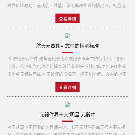
高性价比原则：在功能、性能、使用率都相近的情况下，尽量选
天型号在地面的储存环境。一般当元器件的设计、材料、工艺不
择性价比较高的元器件，降低成本。3）采购方便原则：尽量选择
存在严重缺陷时，绝大多数元器件基本具备了航天型号在一定储
查看详细
容易买到、供货周期短的元器件。4）持续发展原则：尽量选择在
存周期的环境适应性。 02发射阶段航天型号在靶场发射后入轨至
可预见的时间内不会停产的元器件。5）可替代原则：尽量选择
在轨定点为航天型号的发射阶段。发射阶段将承受较储存阶段严
pin to pin兼容芯片品牌比较多的元器件。6）向上兼容原则：尽
酷得多的环境影响。在导弹、运载火箭起飞及动力飞行阶段，航
量选择以前老产品用过的元器件。7）资源节约原则：尽量用上元
航天元器件可靠性的检测标准
天器及运载火箭将经受各种严酷的机械环境考验。发射阶段的环
器件的全部功能和管脚。芯片的选型过程是对各个维度考量的折
境包括： （1）加速度环境在航天飞行器发过程中，发动机的推
所谓电子元器件,是指在电子电路或电子设备中执行电气、电子、
衷。 全流程关注芯片属性1、我们在选型的时候，需要考虑试产
力使航天飞行器速度迅猛增加，航天飞行器承受的加速度也不断
电磁、机电和光电功能的基本单元,能够完成规定的功能,由1个或
的情况、同时需要考虑批量生产时的情况。小批量采购的价格、
增加，最大值一般出现在发动机关机前。 （2）随机振动环境航
多个单元组装而成,在不破坏的情况下一般不能分解。文中的电子
供货周期、样片申请；同时需要关注，大批量之后的价格和供货
天飞行器主动飞行阶段存在发动机推力脉动，它是由发动机燃烧
元器件包括电阻、电容、电感、电线电缆、微电路、半导体分立
周期。有可能批量变大之后，供货的价格没有优势、或者批量大
参数不稳定引起的，推力脉动引起的振动呈现随机振动的特
查看详细
器件、开关、继电器、电连接器、电池、磁性元件等。本文结合
了之后，产能不足。另外，根据自己的实际采购情况，找对应量
性。 （3）瞬态环境航天飞行器的运动状态产生突然变化的环境
某航天产品研制过程中的情况,对航天产品的元器件质量保证流程
级的供应商。例如，原厂往往不直接供货，需要通过代理商。有
称为瞬态环境。发射过程中各种飞行事件的改变都有可能发生瞬
进行了分析和探讨。 1、航天产品的发展对电子元器件的要求目
些代理商的供货量级都是有要求的。之前，有一个选型，选择了
态环境。火箭发动机点火/关机、级间分离等环节将发生低频
前,航天事业的发展进入了一个新的发展阶段。随着载人飞船的发
元器件界十大“明星”元器件
ST的STM32F427IGT6，原厂很给力帮忙申请样片。但是在采购
（0.5至100Hz）瞬态环境；航天器/火箭分离等环节将发生高频
射成功,新一代航天产品的研制生产也正在逐步展开。例如,星载
的过程中碰到困难，虽然我们希望整盘采购，但是由于其代理商
（100至1000Hz）瞬态环境。 （4）声环境在航天飞行器的起飞
对于从事电子行业的工程师来说，电子元器件是每天都需要去接
SAR(合成孔径雷达)具有全天时、全天候的特点和一定的穿透能
出货量都有一定的要求，导致价格跟一开始通过原厂了解到的价
阶段及一级（跨声速）飞行阶段，发动机的喷流噪声和气动噪声