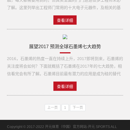
触，每天都需要用到的，但其实里面的门门道道很多工程师未必
力,已成为对地观察的重要手段,而相控阵体制的SAR更是代表当今
格不一致。要高出很多。同时由于整个行业使用该芯片的场景不
将产生频率为100至10000Hz的声环境。 以上是航天型号发射阶
了解。这里列举出工程师门常用的十大电子元器件，及相关的基
世界的最新发展趋势和最新技术水平。在研制采用一维相扫相控
是很多，所以导致淘宝价格非常贵，根本没法接受。同时，有做
段发生的主要环境，严重的有可能使航天型号结构变形、损伤甚
础概念和知识，和大家一起温习一遍。一、电阻：作为电子行业
阵体制SAR的通信卫星时,这些新的航天产品对电子元器件在技
芯片销售的朋友说是由于无人机厂家大量使用，导致有人在炒这
至断裂。但对所有元器件只要本身无致命缺陷，通过了鉴定检验
查看详细
的工作者，电阻是无人不知无人不晓的。它的重要性，毋庸置
术、品种、数量上,特别是在质量、可靠性、寿命、小型化和低功
颗芯片的价格，所以导致很难买到。2、关注器件本身的生命周期
和质量一致性检验，并按操作规程正确装联，是能够经受得住发
疑。人们都说“电阻是所有电子电路中使用最多的元件。”电阻，
耗等技术指标上 提出了更新、更高的要求。2、认识电子元器件
与产品生命周期的匹配。对于通信设备一般要求我们选用的器件
射阶段环境考验的。 03运行阶段航天工程发射阶段完成进入正常
因为物质对电流产生的阻碍作用，所以称其该作用下的电阻物
在航天产品中的地位电子元器件是航天产品不可缺少的重要组成
要有5年以上的生命周期，并且有后续完整的产品发展路标。我们
运行，直至正常运行结束为航天型号的运行阶段。不同航天型号
质。电阻将会导致电子流通量的变化，电阻越小，电子流通量越
展望2017 预测全球石墨烯七大趋势
部分,是其赖以提高性能和可靠性水平的重要技术基础 之一。航天
当时的一个新硬件平台，产品规划的时候是用于替代发货量在百
运行周期的长短有很大差别，一般情况下，导弹、运载火箭的运
大，反之亦然。没有电阻或电阻很小的物质称其为电导体，简称
事业发展的历程告诉我们,电子元器件的性能、质量与可靠性是航
万级单板数量的成熟平台。由于切换周期比较长。新产品在完成
行周期很短（以小时计），航天器的运行周期较长（以年计），
2016，石墨烯的热度一直在持续上升，2017即将到来，石墨烯的
导体。不能形成电流传输的物质称为电绝缘体，简称绝缘体。在
天产品成败的关键性因素之一。据有关资料介绍,20世纪90年代,
开发1~2年之后，才逐步上量。其中一个DSP电路板，外设存储
其承受的环境影响也有很大差异。除部分导弹外，大多数航天型
关注度将会如何？下面就概括了石墨烯在2017年的七大趋势，相
物理学中，用电阻(Resistance)来表示导体对电流阻碍作用的大
航天系统曾开展过一次质量清理整顿工作,对20多个型号在研制试
是SDRAM。正在产品准备铺量的时候，镁光等几大内存芯片厂
号的运行阶段是在空间运行，所以其经历的环境称为空间环境。
信看完会有所了解。石墨烯目前最有潜力的应用是成为硅的替代
小。导体的电阻越大，表示导体对电流的阻碍作用越大。不同的
验中暴露出来的3000多个问题进行了统计分析,其中设计方面约占
家，宣布停产。导致产品刚上量，就大量囤积库存芯片，并且寻
空间环境主要包括：真空、热、辐射、微流星和原子氧等环
品，制造超微型晶体管，用来生产未来的超级计算机。用石墨烯
导体，电阻一般不同，电阻是导体本身的一种特性。电阻元件是
25.1%,制造(含工艺)方面约占24%,电子元器件方面约占26%,管理
找台湾的小厂进行器件替代。所以在器件选型的时候，充分体现
查看详细
境。 （1）真空环境可用地球周围空间大气密度的高低来描述真
取代硅，计算机处理器的运行速度将会快数百倍。2016，石墨烯
对电流呈现阻碍作用的耗能元件。电阻元件的电阻值大小一般与
方面约占15%,其他约占10%。从上述比例看,电子元器件存在的质
了“人无远虑必有近忧”。3、除了考虑功能和实验室环境，还需要
空环境，但环境真空度的高低一般不用大气密度而是用大气压力
的热度一直在持续上升，2017即将到来，石墨烯的关注度将会如
温度有关，衡量电阻受温度影响大小的物理量是温度系数，其定
量与可靠性问题所占的比例最高,成为制约航天产品 发展的主要问
考虑整个生命周期的场景。来源：硬件十万个为什么
来表征，大气压力随着距离地球表面高度的增加基本上按指数规
何？下面就概括了石墨烯在2017年的七大趋势，相信看完会有所
义为温度每升高1℃时电阻值发生变化的百分数。 电阻在电路中
题之一。例如:在某航天产品初样研制阶段共使用元器件92项,失
上一页
1
下一页
律下降。元器件在真空环境中将产生真空释气，元器件的表面涂
了解：趋势一：石墨烯价格将持续回落无论是石墨烯膜还是石墨
用“R”加数字表示，如：R1表示编号为1的电阻。电阻在电路中的
效的有11项;初样产品在出所前的研制过程和出所后整星联调时发
覆将不断气化、释放，降低了元器件本身的保护作用，或对周边
烯微片的价格都将会进一步降低。在石墨烯膜方面，小尺寸的石
主要作用为分流、限流、分压、偏置等。二、电容电容(或电容
生的32项问题中,15项为元器件问题,特别是出所后整星联调时发
元器件产生不利影响，处于真空中的非密封继电器还可能产生“真
墨烯膜价格下降比较快，而大尺寸的石墨烯薄膜还是稀缺产品，
Copyright © 2017-2022 开元体育（中国）官方网站-开元 SPORTS ALL
量，Capacitance)指的是在给定电位差下的电荷储藏量;记为C，