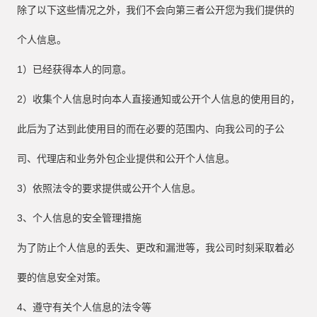
除了以下这些情况之外，我们不会向第三者公开您为我们提供的
个人信息。
1）已经获得本人的同意。
2）收集个人信息时向本人直接通知或公开个人信息的使用目的，
此后为了达到此使用目的而在必要的范围内、向我公司的子公
司、代理店和业务外包企业提供和公开个人信息。
3）依照法令的要求提供或公开个人信息。
3、个人信息的安全管理措施
为了防止个人信息的丢失、更改和漏泄等，我公司时刻采取着必
要的信息安全对策。
4、遵守有关个人信息的法令等