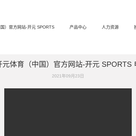
国）官方网站-开元 SPORTS
产品中心
人力资源
您的位置：
开元体
元体育（中国）官方网站-开元 SPORTS
2021年09月23日