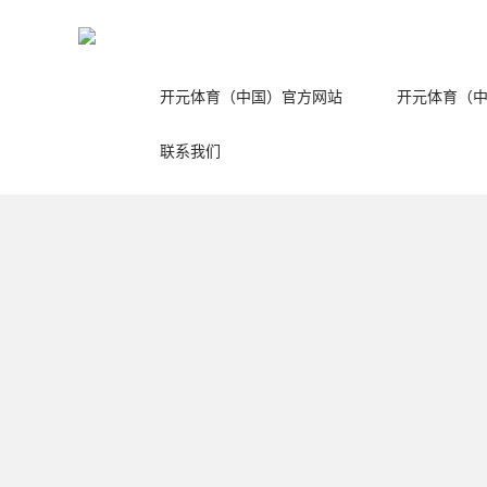
开元体育（中国）官方网站
开元体育（中国）官方网站
开元体育（中
联系我们