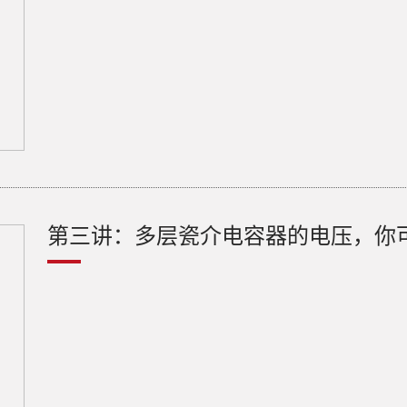
第三讲：多层瓷介电容器的电压，你