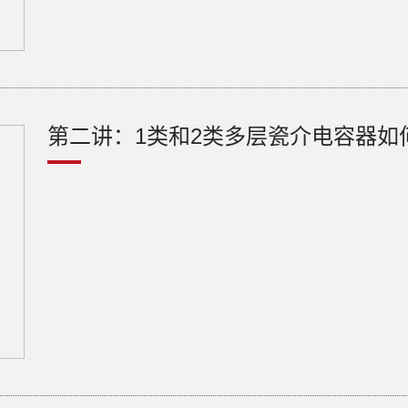
第二讲：1类和2类多层瓷介电容器如