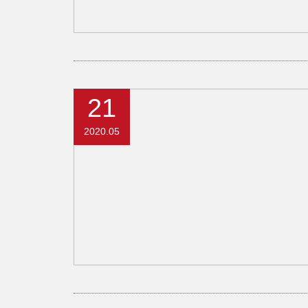
21
2020.05