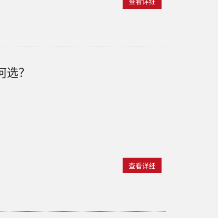
查看详细
何选？
查看详细