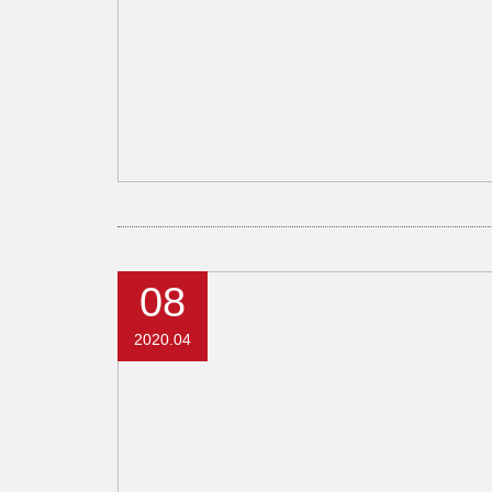
08
2020.04